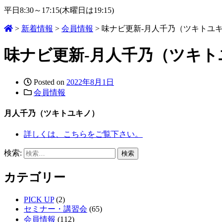
平日8:30～17:15(木曜日は19:15)
>
新着情報
>
会員情報
>
味ナビ更新-月人千乃（ツキトユ
味ナビ更新-月人千乃（ツキト
Posted on
2022年8月1日
会員情報
月人千乃（ツキトユキノ）
詳しくは、こちらをご覧下さい。
検索:
カテゴリー
PICK UP
(2)
セミナー・講習会
(65)
会員情報
(112)