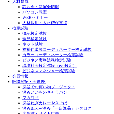
人材育成
講習会・講演会情報
パソコン教室
WEBセミナー
人材採用・人材確保支援
検定試験
簿記検定試験
珠算検定試験
ネット試験
福祉住環境コーディネーター検定試験
カラーコーディネーター検定試験
ビジネス実務法務検定試験
環境社会検定試験（eco検定）
ビジネスマネジャー検定試験
会員情報
販路開拓・会員PR
深谷でお買い物プロジェクト
深谷いいものキャラバン
フカワザ
深谷ねぎカレーやきそば
深谷Biiki～深谷「一店逸品」カタログ
広報誌・サイト広告