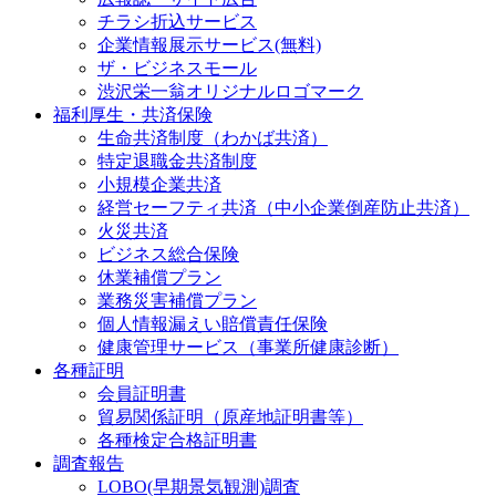
チラシ折込サービス
企業情報展示サービス(無料)
ザ・ビジネスモール
渋沢栄一翁オリジナルロゴマーク
福利厚生・共済保険
生命共済制度（わかば共済）
特定退職金共済制度
小規模企業共済
経営セーフティ共済（中小企業倒産防止共済）
火災共済
ビジネス総合保険
休業補償プラン
業務災害補償プラン
個人情報漏えい賠償責任保険
健康管理サービス（事業所健康診断）
各種証明
会員証明書
貿易関係証明（原産地証明書等）
各種検定合格証明書
調査報告
LOBO(早期景気観測)調査