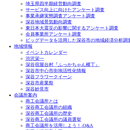
埼玉県四半期経営動向調査
サービス向上に向けたアンケート調査
事業承継実態調査アンケート調査
深谷地域景気動向調査
東日本大震災の影響に関するアンケート調査
会員事業所アンケート調査
ビッグデータを活用した深谷市の地域経済分析調
地域情報
イベントカレンダー
渋沢栄一
深谷宿屋台村『ふっかちゃん横丁』
深谷市中心市街地活性化情報
深谷フラワークイーン
深谷市産業祭
深谷妙見市
会議所案内
商工会議所とは
深谷商工会議所の組織
深谷商工会議所の歴史
深谷商工会議所の議員選挙
商工会議所を活用しよう！-Q&A