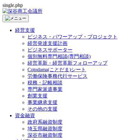
single.php
経営支援
ビジネス・パワーアップ・プロジェクト
経営発達支援計画
ビジネスサポーター
個別無料専門相談(専門相談)
経営革新・経営革新フォローアップ
Cotodama(ことだま)シート
労働保険事務代行サービス
税務・記帳相談
専門家派遣事業
創業支援
事業継承支援
その他の支援
資金融資
政府系融資制度
埼玉県融資制度
深谷市融資制度