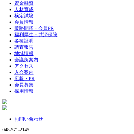
資金融資
人材育成
検定試験
会員情報
販路開拓・会員PR
福利厚生・共済保険
各種証明
調査報告
地域情報
会議所案内
アクセス
入会案内
広報・PR
会員募集
採用情報
お問い合わせ
048-571-2145