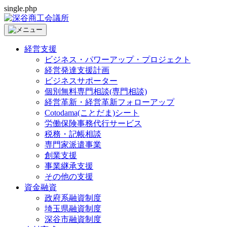
single.php
経営支援
ビジネス・パワーアップ・プロジェクト
経営発達支援計画
ビジネスサポーター
個別無料専門相談(専門相談)
経営革新・経営革新フォローアップ
Cotodama(ことだま)シート
労働保険事務代行サービス
税務・記帳相談
専門家派遣事業
創業支援
事業継承支援
その他の支援
資金融資
政府系融資制度
埼玉県融資制度
深谷市融資制度