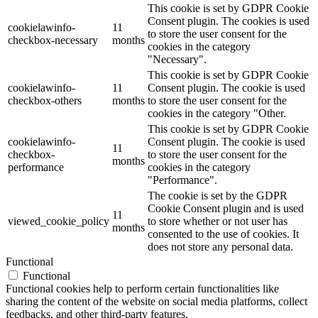
This cookie is set by GDPR Cookie
Consent plugin. The cookies is used
cookielawinfo-
11
to store the user consent for the
checkbox-necessary
months
cookies in the category
"Necessary".
This cookie is set by GDPR Cookie
cookielawinfo-
11
Consent plugin. The cookie is used
checkbox-others
months
to store the user consent for the
cookies in the category "Other.
This cookie is set by GDPR Cookie
cookielawinfo-
Consent plugin. The cookie is used
11
checkbox-
to store the user consent for the
months
performance
cookies in the category
"Performance".
The cookie is set by the GDPR
Cookie Consent plugin and is used
11
viewed_cookie_policy
to store whether or not user has
months
consented to the use of cookies. It
does not store any personal data.
Functional
Functional
Functional cookies help to perform certain functionalities like
sharing the content of the website on social media platforms, collect
feedbacks, and other third-party features.