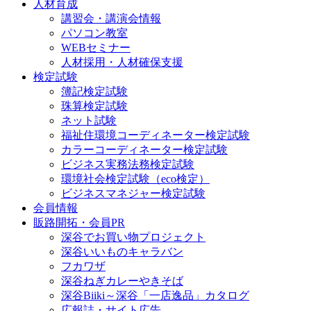
人材育成
講習会・講演会情報
パソコン教室
WEBセミナー
人材採用・人材確保支援
検定試験
簿記検定試験
珠算検定試験
ネット試験
福祉住環境コーディネーター検定試験
カラーコーディネーター検定試験
ビジネス実務法務検定試験
環境社会検定試験（eco検定）
ビジネスマネジャー検定試験
会員情報
販路開拓・会員PR
深谷でお買い物プロジェクト
深谷いいものキャラバン
フカワザ
深谷ねぎカレーやきそば
深谷Biiki～深谷「一店逸品」カタログ
広報誌・サイト広告