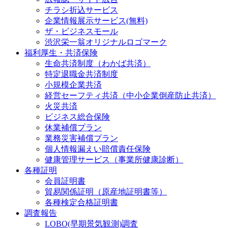
チラシ折込サービス
企業情報展示サービス(無料)
ザ・ビジネスモール
渋沢栄一翁オリジナルロゴマーク
福利厚生・共済保険
生命共済制度（わかば共済）
特定退職金共済制度
小規模企業共済
経営セーフティ共済（中小企業倒産防止共済）
火災共済
ビジネス総合保険
休業補償プラン
業務災害補償プラン
個人情報漏えい賠償責任保険
健康管理サービス（事業所健康診断）
各種証明
会員証明書
貿易関係証明（原産地証明書等）
各種検定合格証明書
調査報告
LOBO(早期景気観測)調査