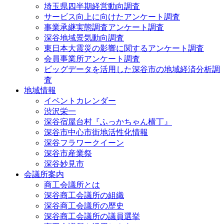
埼玉県四半期経営動向調査
サービス向上に向けたアンケート調査
事業承継実態調査アンケート調査
深谷地域景気動向調査
東日本大震災の影響に関するアンケート調査
会員事業所アンケート調査
ビッグデータを活用した深谷市の地域経済分析調
査
地域情報
イベントカレンダー
渋沢栄一
深谷宿屋台村『ふっかちゃん横丁』
深谷市中心市街地活性化情報
深谷フラワークイーン
深谷市産業祭
深谷妙見市
会議所案内
商工会議所とは
深谷商工会議所の組織
深谷商工会議所の歴史
深谷商工会議所の議員選挙