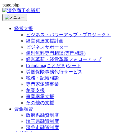
page.php
経営支援
ビジネス・パワーアップ・プロジェクト
経営発達支援計画
ビジネスサポーター
個別無料専門相談(専門相談)
経営革新・経営革新フォローアップ
Cotodama(ことだま)シート
労働保険事務代行サービス
税務・記帳相談
専門家派遣事業
創業支援
事業継承支援
その他の支援
資金融資
政府系融資制度
埼玉県融資制度
深谷市融資制度