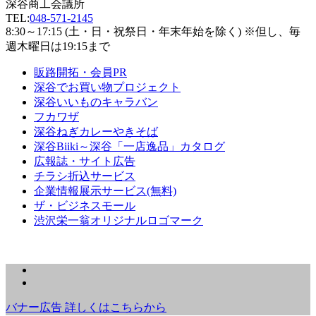
深谷商工会議所
TEL:
048-571-2145
8:30～17:15 (土・日・祝祭日・年末年始を除く) ※但し、毎
週木曜日は19:15まで
販路開拓・会員PR
深谷でお買い物プロジェクト
深谷いいものキャラバン
フカワザ
深谷ねぎカレーやきそば
深谷Biiki～深谷「一店逸品」カタログ
広報誌・サイト広告
チラシ折込サービス
企業情報展示サービス(無料)
ザ・ビジネスモール
渋沢栄一翁オリジナルロゴマーク
バナー広告 詳しくはこちらから