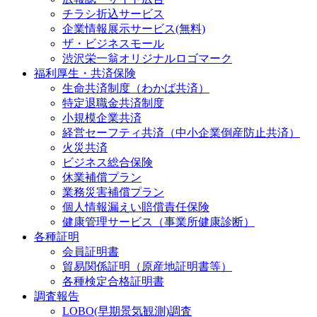
チラシ折込サービス
企業情報展示サービス(無料)
ザ・ビジネスモール
渋沢栄一翁オリジナルロゴマーク
福利厚生・共済保険
生命共済制度（わかば共済）
特定退職金共済制度
小規模企業共済
経営セーフティ共済（中小企業倒産防止共済）
火災共済
ビジネス総合保険
休業補償プラン
業務災害補償プラン
個人情報漏えい賠償責任保険
健康管理サービス（事業所健康診断）
各種証明
会員証明書
貿易関係証明（原産地証明書等）
各種検定合格証明書
調査報告
LOBO(早期景気観測)調査