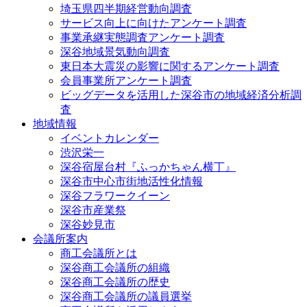
埼玉県四半期経営動向調査
サービス向上に向けたアンケート調査
事業承継実態調査アンケート調査
深谷地域景気動向調査
東日本大震災の影響に関するアンケート調査
会員事業所アンケート調査
ビッグデータを活用した深谷市の地域経済分析調
査
地域情報
イベントカレンダー
渋沢栄一
深谷宿屋台村『ふっかちゃん横丁』
深谷市中心市街地活性化情報
深谷フラワークイーン
深谷市産業祭
深谷妙見市
会議所案内
商工会議所とは
深谷商工会議所の組織
深谷商工会議所の歴史
深谷商工会議所の議員選挙