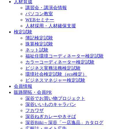
人材育成
講習会・講演会情報
パソコン教室
WEBセミナー
人材採用・人材確保支援
検定試験
簿記検定試験
珠算検定試験
ネット試験
福祉住環境コーディネーター検定試験
カラーコーディネーター検定試験
ビジネス実務法務検定試験
環境社会検定試験（eco検定）
ビジネスマネジャー検定試験
会員情報
販路開拓・会員PR
深谷でお買い物プロジェクト
深谷いいものキャラバン
フカワザ
深谷ねぎカレーやきそば
深谷Biiki～深谷「一店逸品」カタログ
広報誌・サイト広告