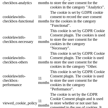
checkbox-analytics
months
to store the user consent for the
cookies in the category "Analytics".
The cookie is set by GDPR cookie
cookielawinfo-
11
consent to record the user consent
checkbox-functional
months
for the cookies in the category
"Functional".
This cookie is set by GDPR Cookie
Consent plugin. The cookies is used
cookielawinfo-
11
to store the user consent for the
checkbox-necessary
months
cookies in the category
"Necessary".
This cookie is set by GDPR Cookie
cookielawinfo-
11
Consent plugin. The cookie is used
checkbox-others
months
to store the user consent for the
cookies in the category "Other.
This cookie is set by GDPR Cookie
cookielawinfo-
Consent plugin. The cookie is used
11
checkbox-
to store the user consent for the
months
performance
cookies in the category
"Performance".
The cookie is set by the GDPR
Cookie Consent plugin and is used
11
viewed_cookie_policy
to store whether or not user has
months
consented to the use of cookies. It