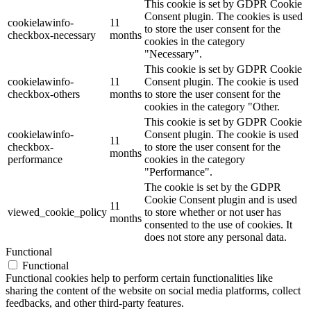
This cookie is set by GDPR Cookie
Consent plugin. The cookies is used
cookielawinfo-
11
to store the user consent for the
checkbox-necessary
months
cookies in the category
"Necessary".
This cookie is set by GDPR Cookie
cookielawinfo-
11
Consent plugin. The cookie is used
checkbox-others
months
to store the user consent for the
cookies in the category "Other.
This cookie is set by GDPR Cookie
cookielawinfo-
Consent plugin. The cookie is used
11
checkbox-
to store the user consent for the
months
performance
cookies in the category
"Performance".
The cookie is set by the GDPR
Cookie Consent plugin and is used
11
viewed_cookie_policy
to store whether or not user has
months
consented to the use of cookies. It
does not store any personal data.
Functional
Functional
Functional cookies help to perform certain functionalities like
sharing the content of the website on social media platforms, collect
feedbacks, and other third-party features.