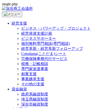
single.php
経営支援
ビジネス・パワーアップ・プロジェクト
経営発達支援計画
ビジネスサポーター
個別無料専門相談(専門相談)
経営革新・経営革新フォローアップ
Cotodama(ことだま)シート
労働保険事務代行サービス
税務・記帳相談
専門家派遣事業
創業支援
事業継承支援
その他の支援
資金融資
政府系融資制度
埼玉県融資制度
深谷市融資制度