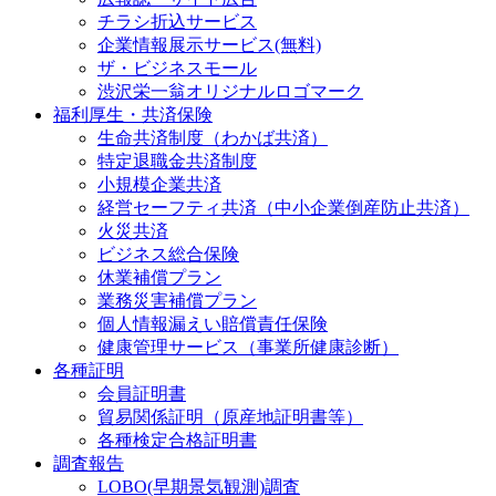
チラシ折込サービス
企業情報展示サービス(無料)
ザ・ビジネスモール
渋沢栄一翁オリジナルロゴマーク
福利厚生・共済保険
生命共済制度（わかば共済）
特定退職金共済制度
小規模企業共済
経営セーフティ共済（中小企業倒産防止共済）
火災共済
ビジネス総合保険
休業補償プラン
業務災害補償プラン
個人情報漏えい賠償責任保険
健康管理サービス（事業所健康診断）
各種証明
会員証明書
貿易関係証明（原産地証明書等）
各種検定合格証明書
調査報告
LOBO(早期景気観測)調査