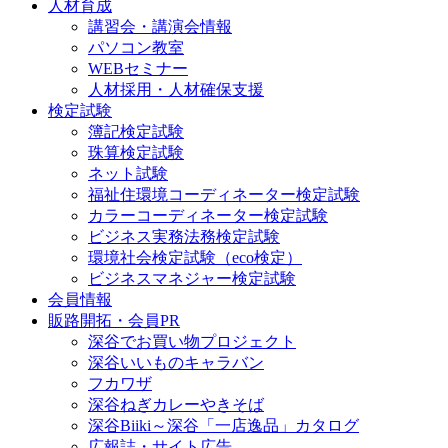
人材育成
講習会・講演会情報
パソコン教室
WEBセミナー
人材採用・人材確保支援
検定試験
簿記検定試験
珠算検定試験
ネット試験
福祉住環境コーディネーター検定試験
カラーコーディネーター検定試験
ビジネス実務法務検定試験
環境社会検定試験（eco検定）
ビジネスマネジャー検定試験
会員情報
販路開拓・会員PR
深谷でお買い物プロジェクト
深谷いいものキャラバン
フカワザ
深谷ねぎカレーやきそば
深谷Biiki～深谷「一店逸品」カタログ
広報誌・サイト広告