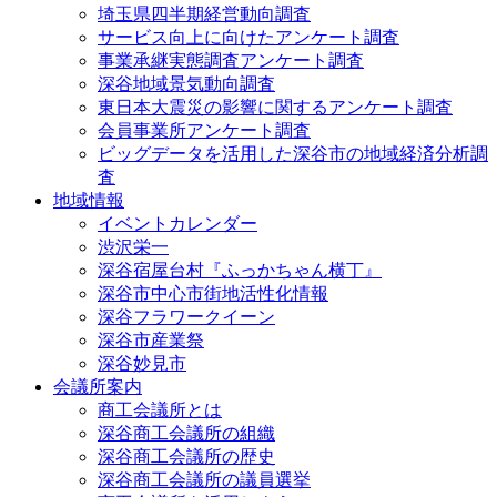
埼玉県四半期経営動向調査
サービス向上に向けたアンケート調査
事業承継実態調査アンケート調査
深谷地域景気動向調査
東日本大震災の影響に関するアンケート調査
会員事業所アンケート調査
ビッグデータを活用した深谷市の地域経済分析調
査
地域情報
イベントカレンダー
渋沢栄一
深谷宿屋台村『ふっかちゃん横丁』
深谷市中心市街地活性化情報
深谷フラワークイーン
深谷市産業祭
深谷妙見市
会議所案内
商工会議所とは
深谷商工会議所の組織
深谷商工会議所の歴史
深谷商工会議所の議員選挙