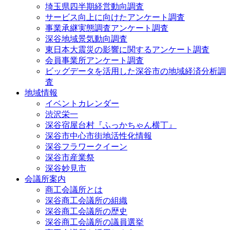
埼玉県四半期経営動向調査
サービス向上に向けたアンケート調査
事業承継実態調査アンケート調査
深谷地域景気動向調査
東日本大震災の影響に関するアンケート調査
会員事業所アンケート調査
ビッグデータを活用した深谷市の地域経済分析調
査
地域情報
イベントカレンダー
渋沢栄一
深谷宿屋台村『ふっかちゃん横丁』
深谷市中心市街地活性化情報
深谷フラワークイーン
深谷市産業祭
深谷妙見市
会議所案内
商工会議所とは
深谷商工会議所の組織
深谷商工会議所の歴史
深谷商工会議所の議員選挙