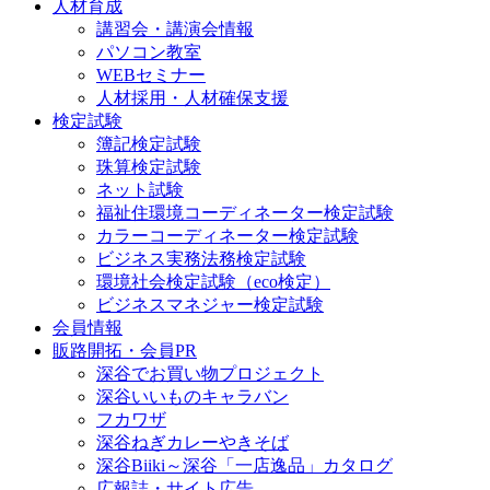
人材育成
講習会・講演会情報
パソコン教室
WEBセミナー
人材採用・人材確保支援
検定試験
簿記検定試験
珠算検定試験
ネット試験
福祉住環境コーディネーター検定試験
カラーコーディネーター検定試験
ビジネス実務法務検定試験
環境社会検定試験（eco検定）
ビジネスマネジャー検定試験
会員情報
販路開拓・会員PR
深谷でお買い物プロジェクト
深谷いいものキャラバン
フカワザ
深谷ねぎカレーやきそば
深谷Biiki～深谷「一店逸品」カタログ
広報誌・サイト広告