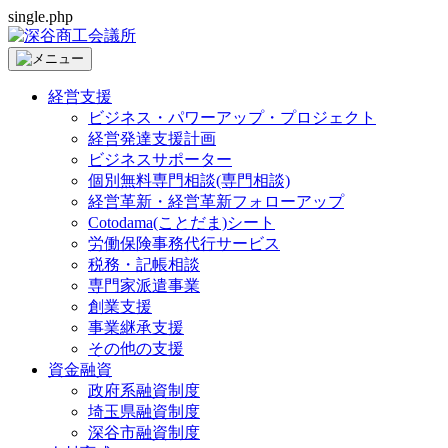
single.php
経営支援
ビジネス・パワーアップ・プロジェクト
経営発達支援計画
ビジネスサポーター
個別無料専門相談(専門相談)
経営革新・経営革新フォローアップ
Cotodama(ことだま)シート
労働保険事務代行サービス
税務・記帳相談
専門家派遣事業
創業支援
事業継承支援
その他の支援
資金融資
政府系融資制度
埼玉県融資制度
深谷市融資制度