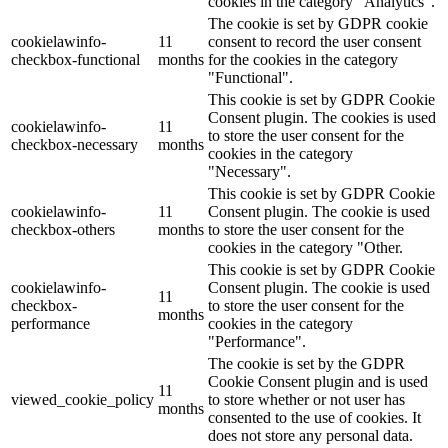
cookies in the category "Analytics".
The cookie is set by GDPR cookie
cookielawinfo-
11
consent to record the user consent
checkbox-functional
months
for the cookies in the category
"Functional".
This cookie is set by GDPR Cookie
Consent plugin. The cookies is used
cookielawinfo-
11
to store the user consent for the
checkbox-necessary
months
cookies in the category
"Necessary".
This cookie is set by GDPR Cookie
cookielawinfo-
11
Consent plugin. The cookie is used
checkbox-others
months
to store the user consent for the
cookies in the category "Other.
This cookie is set by GDPR Cookie
cookielawinfo-
Consent plugin. The cookie is used
11
checkbox-
to store the user consent for the
months
performance
cookies in the category
"Performance".
The cookie is set by the GDPR
Cookie Consent plugin and is used
11
viewed_cookie_policy
to store whether or not user has
months
consented to the use of cookies. It
does not store any personal data.