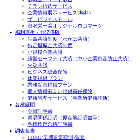
チラシ折込サービス
企業情報展示サービス(無料)
ザ・ビジネスモール
渋沢栄一翁オリジナルロゴマーク
福利厚生・共済保険
生命共済制度（わかば共済）
特定退職金共済制度
小規模企業共済
経営セーフティ共済（中小企業倒産防止共済）
火災共済
ビジネス総合保険
休業補償プラン
業務災害補償プラン
個人情報漏えい賠償責任保険
健康管理サービス（事業所健康診断）
各種証明
会員証明書
貿易関係証明（原産地証明書等）
各種検定合格証明書
調査報告
LOBO(早期景気観測)調査