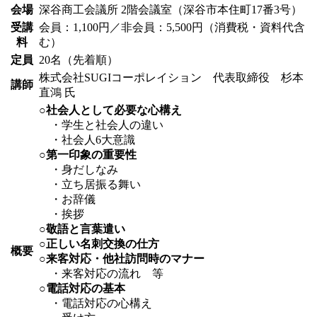
会場
深谷商工会議所 2階会議室（深谷市本住町17番3号）
受講
会員：1,100円／非会員：5,500円（消費税・資料代含
料
む）
定員
20名（先着順）
株式会社SUGIコーポレイション 代表取締役 杉本
講師
直鴻 氏
○社会人として必要な心構え
・学生と社会人の違い
・社会人6大意識
○第一印象の重要性
・身だしなみ
・立ち居振る舞い
・お辞儀
・挨拶
○敬語と言葉遣い
○正しい名刺交換の仕方
概要
○来客対応・他社訪問時のマナー
・来客対応の流れ 等
○電話対応の基本
・電話対応の心構え