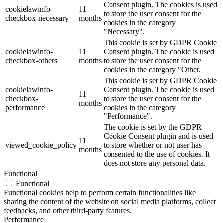
Consent plugin. The cookies is used
cookielawinfo-
11
to store the user consent for the
checkbox-necessary
months
cookies in the category
"Necessary".
This cookie is set by GDPR Cookie
cookielawinfo-
11
Consent plugin. The cookie is used
checkbox-others
months
to store the user consent for the
cookies in the category "Other.
This cookie is set by GDPR Cookie
cookielawinfo-
Consent plugin. The cookie is used
11
checkbox-
to store the user consent for the
months
performance
cookies in the category
"Performance".
The cookie is set by the GDPR
Cookie Consent plugin and is used
11
viewed_cookie_policy
to store whether or not user has
months
consented to the use of cookies. It
does not store any personal data.
Functional
Functional
Functional cookies help to perform certain functionalities like
sharing the content of the website on social media platforms, collect
feedbacks, and other third-party features.
Performance