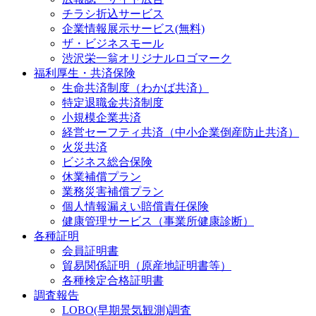
チラシ折込サービス
企業情報展示サービス(無料)
ザ・ビジネスモール
渋沢栄一翁オリジナルロゴマーク
福利厚生・共済保険
生命共済制度（わかば共済）
特定退職金共済制度
小規模企業共済
経営セーフティ共済（中小企業倒産防止共済）
火災共済
ビジネス総合保険
休業補償プラン
業務災害補償プラン
個人情報漏えい賠償責任保険
健康管理サービス（事業所健康診断）
各種証明
会員証明書
貿易関係証明（原産地証明書等）
各種検定合格証明書
調査報告
LOBO(早期景気観測)調査