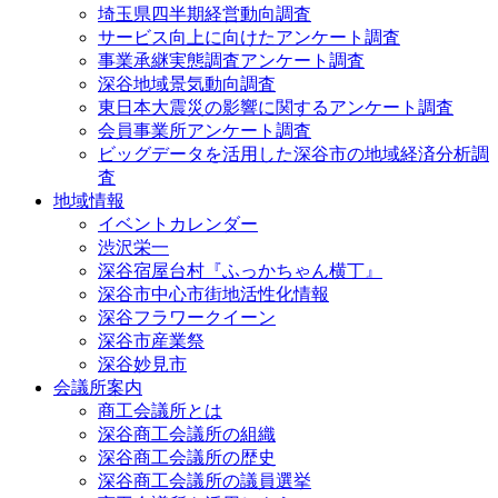
埼玉県四半期経営動向調査
サービス向上に向けたアンケート調査
事業承継実態調査アンケート調査
深谷地域景気動向調査
東日本大震災の影響に関するアンケート調査
会員事業所アンケート調査
ビッグデータを活用した深谷市の地域経済分析調
査
地域情報
イベントカレンダー
渋沢栄一
深谷宿屋台村『ふっかちゃん横丁』
深谷市中心市街地活性化情報
深谷フラワークイーン
深谷市産業祭
深谷妙見市
会議所案内
商工会議所とは
深谷商工会議所の組織
深谷商工会議所の歴史
深谷商工会議所の議員選挙