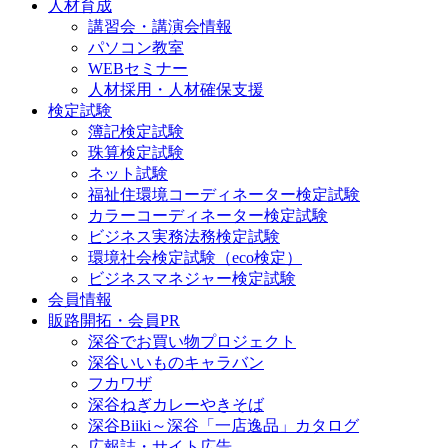
人材育成
講習会・講演会情報
パソコン教室
WEBセミナー
人材採用・人材確保支援
検定試験
簿記検定試験
珠算検定試験
ネット試験
福祉住環境コーディネーター検定試験
カラーコーディネーター検定試験
ビジネス実務法務検定試験
環境社会検定試験（eco検定）
ビジネスマネジャー検定試験
会員情報
販路開拓・会員PR
深谷でお買い物プロジェクト
深谷いいものキャラバン
フカワザ
深谷ねぎカレーやきそば
深谷Biiki～深谷「一店逸品」カタログ
広報誌・サイト広告