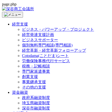
page.php
経営支援
ビジネス・パワーアップ・プロジェクト
経営発達支援計画
ビジネスサポーター
個別無料専門相談(専門相談)
経営革新・経営革新フォローアップ
Cotodama(ことだま)シート
労働保険事務代行サービス
税務・記帳相談
専門家派遣事業
創業支援
事業継承支援
その他の支援
資金融資
政府系融資制度
埼玉県融資制度
深谷市融資制度