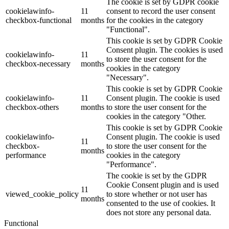
The cookie is set by GDPR cookie
cookielawinfo-
11
consent to record the user consent
checkbox-functional
months
for the cookies in the category
"Functional".
This cookie is set by GDPR Cookie
Consent plugin. The cookies is used
cookielawinfo-
11
to store the user consent for the
checkbox-necessary
months
cookies in the category
"Necessary".
This cookie is set by GDPR Cookie
cookielawinfo-
11
Consent plugin. The cookie is used
checkbox-others
months
to store the user consent for the
cookies in the category "Other.
This cookie is set by GDPR Cookie
cookielawinfo-
Consent plugin. The cookie is used
11
checkbox-
to store the user consent for the
months
performance
cookies in the category
"Performance".
The cookie is set by the GDPR
Cookie Consent plugin and is used
11
viewed_cookie_policy
to store whether or not user has
months
consented to the use of cookies. It
does not store any personal data.
Functional