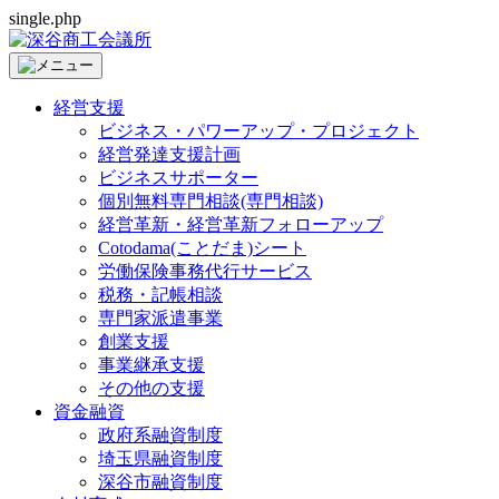
single.php
経営支援
ビジネス・パワーアップ・プロジェクト
経営発達支援計画
ビジネスサポーター
個別無料専門相談(専門相談)
経営革新・経営革新フォローアップ
Cotodama(ことだま)シート
労働保険事務代行サービス
税務・記帳相談
専門家派遣事業
創業支援
事業継承支援
その他の支援
資金融資
政府系融資制度
埼玉県融資制度
深谷市融資制度