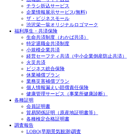
チラシ折込サービス
企業情報展示サービス(無料)
ザ・ビジネスモール
渋沢栄一翁オリジナルロゴマーク
福利厚生・共済保険
生命共済制度（わかば共済）
特定退職金共済制度
小規模企業共済
経営セーフティ共済（中小企業倒産防止共済）
火災共済
ビジネス総合保険
休業補償プラン
業務災害補償プラン
個人情報漏えい賠償責任保険
健康管理サービス（事業所健康診断）
各種証明
会員証明書
貿易関係証明（原産地証明書等）
各種検定合格証明書
調査報告
LOBO(早期景気観測)調査