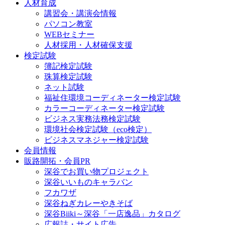
人材育成
講習会・講演会情報
パソコン教室
WEBセミナー
人材採用・人材確保支援
検定試験
簿記検定試験
珠算検定試験
ネット試験
福祉住環境コーディネーター検定試験
カラーコーディネーター検定試験
ビジネス実務法務検定試験
環境社会検定試験（eco検定）
ビジネスマネジャー検定試験
会員情報
販路開拓・会員PR
深谷でお買い物プロジェクト
深谷いいものキャラバン
フカワザ
深谷ねぎカレーやきそば
深谷Biiki～深谷「一店逸品」カタログ
広報誌・サイト広告