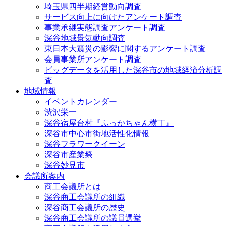
埼玉県四半期経営動向調査
サービス向上に向けたアンケート調査
事業承継実態調査アンケート調査
深谷地域景気動向調査
東日本大震災の影響に関するアンケート調査
会員事業所アンケート調査
ビッグデータを活用した深谷市の地域経済分析調
査
地域情報
イベントカレンダー
渋沢栄一
深谷宿屋台村『ふっかちゃん横丁』
深谷市中心市街地活性化情報
深谷フラワークイーン
深谷市産業祭
深谷妙見市
会議所案内
商工会議所とは
深谷商工会議所の組織
深谷商工会議所の歴史
深谷商工会議所の議員選挙