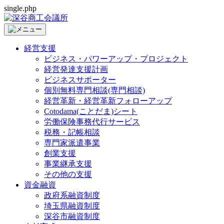
single.php
経営支援
ビジネス・パワーアップ・プロジェクト
経営発達支援計画
ビジネスサポーター
個別無料専門相談(専門相談)
経営革新・経営革新フォローアップ
Cotodama(ことだま)シート
労働保険事務代行サービス
税務・記帳相談
専門家派遣事業
創業支援
事業継承支援
その他の支援
資金融資
政府系融資制度
埼玉県融資制度
深谷市融資制度