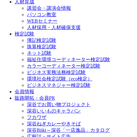
人材育成
講習会・講演会情報
パソコン教室
WEBセミナー
人材採用・人材確保支援
検定試験
簿記検定試験
珠算検定試験
ネット試験
福祉住環境コーディネーター検定試験
カラーコーディネーター検定試験
ビジネス実務法務検定試験
環境社会検定試験（eco検定）
ビジネスマネジャー検定試験
会員情報
販路開拓・会員PR
深谷でお買い物プロジェクト
深谷いいものキャラバン
フカワザ
深谷ねぎカレーやきそば
深谷Biiki～深谷「一店逸品」カタログ
広報誌・サイト広告