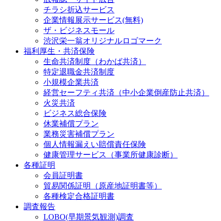
チラシ折込サービス
企業情報展示サービス(無料)
ザ・ビジネスモール
渋沢栄一翁オリジナルロゴマーク
福利厚生・共済保険
生命共済制度（わかば共済）
特定退職金共済制度
小規模企業共済
経営セーフティ共済（中小企業倒産防止共済）
火災共済
ビジネス総合保険
休業補償プラン
業務災害補償プラン
個人情報漏えい賠償責任保険
健康管理サービス（事業所健康診断）
各種証明
会員証明書
貿易関係証明（原産地証明書等）
各種検定合格証明書
調査報告
LOBO(早期景気観測)調査