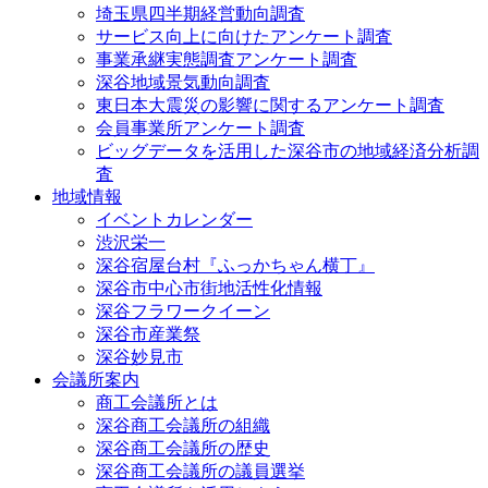
埼玉県四半期経営動向調査
サービス向上に向けたアンケート調査
事業承継実態調査アンケート調査
深谷地域景気動向調査
東日本大震災の影響に関するアンケート調査
会員事業所アンケート調査
ビッグデータを活用した深谷市の地域経済分析調
査
地域情報
イベントカレンダー
渋沢栄一
深谷宿屋台村『ふっかちゃん横丁』
深谷市中心市街地活性化情報
深谷フラワークイーン
深谷市産業祭
深谷妙見市
会議所案内
商工会議所とは
深谷商工会議所の組織
深谷商工会議所の歴史
深谷商工会議所の議員選挙