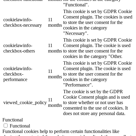
"Functional".
This cookie is set by GDPR Cookie
Consent plugin. The cookies is used
cookielawinfo-
11
to store the user consent for the
checkbox-necessary
months
cookies in the category
"Necessary".
This cookie is set by GDPR Cookie
cookielawinfo-
11
Consent plugin. The cookie is used
checkbox-others
months
to store the user consent for the
cookies in the category "Other.
This cookie is set by GDPR Cookie
cookielawinfo-
Consent plugin. The cookie is used
11
checkbox-
to store the user consent for the
months
performance
cookies in the category
"Performance".
The cookie is set by the GDPR
Cookie Consent plugin and is used
11
viewed_cookie_policy
to store whether or not user has
months
consented to the use of cookies. It
does not store any personal data.
Functional
Functional
Functional cookies help to perform certain functionalities like