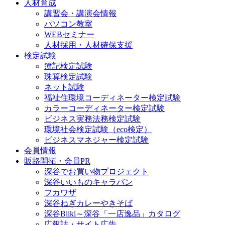
人材育成
講習会・講演会情報
パソコン教室
WEBセミナー
人材採用・人材確保支援
検定試験
簿記検定試験
珠算検定試験
ネット試験
福祉住環境コーディネーター検定試験
カラーコーディネーター検定試験
ビジネス実務法務検定試験
環境社会検定試験（eco検定）
ビジネスマネジャー検定試験
会員情報
販路開拓・会員PR
深谷でお買い物プロジェクト
深谷いいものキャラバン
フカワザ
深谷ねぎカレーやきそば
深谷Biiki～深谷「一店逸品」カタログ
広報誌・サイト広告