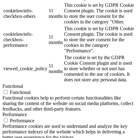
This cookie is set by GDPR Cookie
cookielawinfo-
11
Consent plugin. The cookie is used
checkbox-others
months
to store the user consent for the
cookies in the category "Other.
This cookie is set by GDPR Cookie
cookielawinfo-
Consent plugin. The cookie is used
11
checkbox-
to store the user consent for the
months
performance
cookies in the category
"Performance".
The cookie is set by the GDPR
Cookie Consent plugin and is used
11
viewed_cookie_policy
to store whether or not user has
months
consented to the use of cookies. It
does not store any personal data.
Functional
Functional
Functional cookies help to perform certain functionalities like
sharing the content of the website on social media platforms, collect
feedbacks, and other third-party features.
Performance
Performance
Performance cookies are used to understand and analyze the key
performance indexes of the website which helps in delivering a
better user experience for the visitors.