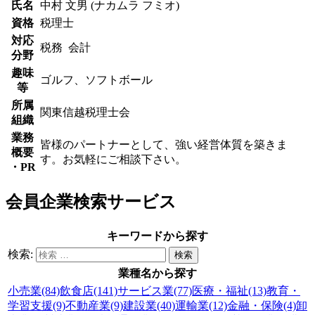
氏名
中村 文男 (ナカムラ フミオ)
資格
税理士
対応
税務 会計
分野
趣味
ゴルフ、ソフトボール
等
所属
関東信越税理士会
組織
業務
皆様のパートナーとして、強い経営体質を築きま
概要
す。お気軽にご相談下さい。
・PR
会員企業検索サービス
キーワードから探す
検索:
業種名から探す
小売業(84)
飲食店(141)
サービス業(77)
医療・福祉(13)
教育・
学習支援(9)
不動産業(9)
建設業(40)
運輸業(12)
金融・保険(4)
卸