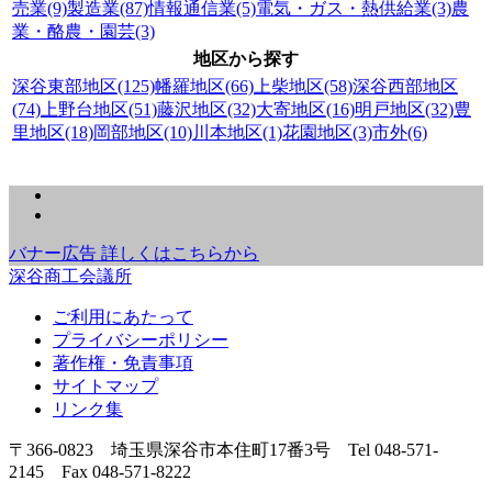
売業(9)
製造業(87)
情報通信業(5)
電気・ガス・熱供給業(3)
農
業・酪農・園芸(3)
地区から探す
深谷東部地区(125)
幡羅地区(66)
上柴地区(58)
深谷西部地区
(74)
上野台地区(51)
藤沢地区(32)
大寄地区(16)
明戸地区(32)
豊
里地区(18)
岡部地区(10)
川本地区(1)
花園地区(3)
市外(6)
バナー広告 詳しくはこちらから
深谷商工会議所
ご利用にあたって
プライバシーポリシー
著作権・免責事項
サイトマップ
リンク集
〒366-0823 埼玉県深谷市本住町17番3号 Tel 048-571-
2145 Fax 048-571-8222