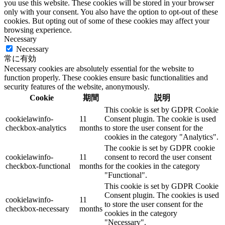
you use this website. These cookies will be stored in your browser
only with your consent. You also have the option to opt-out of these
cookies. But opting out of some of these cookies may affect your
browsing experience.
Necessary
Necessary
常に有効
Necessary cookies are absolutely essential for the website to
function properly. These cookies ensure basic functionalities and
security features of the website, anonymously.
Cookie
期間
説明
This cookie is set by GDPR Cookie
cookielawinfo-
11
Consent plugin. The cookie is used
checkbox-analytics
months
to store the user consent for the
cookies in the category "Analytics".
The cookie is set by GDPR cookie
cookielawinfo-
11
consent to record the user consent
checkbox-functional
months
for the cookies in the category
"Functional".
This cookie is set by GDPR Cookie
Consent plugin. The cookies is used
cookielawinfo-
11
to store the user consent for the
checkbox-necessary
months
cookies in the category
"Necessary".