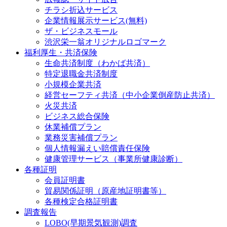
チラシ折込サービス
企業情報展示サービス(無料)
ザ・ビジネスモール
渋沢栄一翁オリジナルロゴマーク
福利厚生・共済保険
生命共済制度（わかば共済）
特定退職金共済制度
小規模企業共済
経営セーフティ共済（中小企業倒産防止共済）
火災共済
ビジネス総合保険
休業補償プラン
業務災害補償プラン
個人情報漏えい賠償責任保険
健康管理サービス（事業所健康診断）
各種証明
会員証明書
貿易関係証明（原産地証明書等）
各種検定合格証明書
調査報告
LOBO(早期景気観測)調査