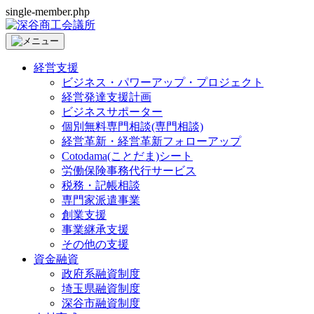
single-member.php
経営支援
ビジネス・パワーアップ・プロジェクト
経営発達支援計画
ビジネスサポーター
個別無料専門相談(専門相談)
経営革新・経営革新フォローアップ
Cotodama(ことだま)シート
労働保険事務代行サービス
税務・記帳相談
専門家派遣事業
創業支援
事業継承支援
その他の支援
資金融資
政府系融資制度
埼玉県融資制度
深谷市融資制度