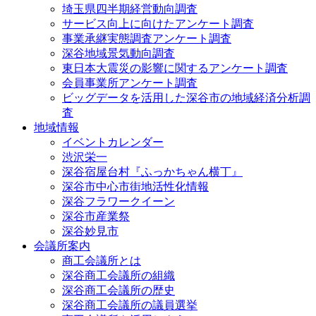
埼玉県四半期経営動向調査
サービス向上に向けたアンケート調査
事業承継実態調査アンケート調査
深谷地域景気動向調査
東日本大震災の影響に関するアンケート調査
会員事業所アンケート調査
ビッグデータを活用した深谷市の地域経済分析調
査
地域情報
イベントカレンダー
渋沢栄一
深谷宿屋台村『ふっかちゃん横丁』
深谷市中心市街地活性化情報
深谷フラワークイーン
深谷市産業祭
深谷妙見市
会議所案内
商工会議所とは
深谷商工会議所の組織
深谷商工会議所の歴史
深谷商工会議所の議員選挙