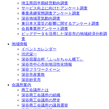
埼玉県四半期経営動向調査
サービス向上に向けたアンケート調査
事業承継実態調査アンケート調査
深谷地域景気動向調査
東日本大震災の影響に関するアンケート調査
会員事業所アンケート調査
ビッグデータを活用した深谷市の地域経済分析調
査
地域情報
イベントカレンダー
渋沢栄一
深谷宿屋台村『ふっかちゃん横丁』
深谷市中心市街地活性化情報
深谷フラワークイーン
深谷市産業祭
深谷妙見市
会議所案内
商工会議所とは
深谷商工会議所の組織
深谷商工会議所の歴史
深谷商工会議所の議員選挙