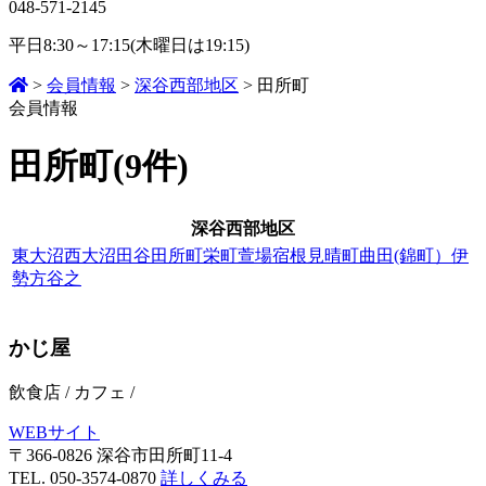
048-571-2145
平日8:30～17:15(木曜日は19:15)
>
会員情報
>
深谷西部地区
>
田所町
会員情報
田所町(9件)
深谷西部地区
東大沼
西大沼
田谷
田所町
栄町
萱場
宿根
見晴町
曲田(錦町）
伊
勢方
谷之
かじ屋
飲食店
/
カフェ
/
WEBサイト
〒366-0826 深谷市田所町11-4
TEL. 050-3574-0870
詳しくみる