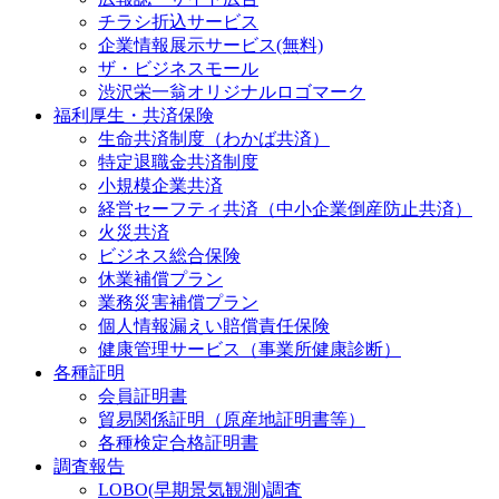
チラシ折込サービス
企業情報展示サービス(無料)
ザ・ビジネスモール
渋沢栄一翁オリジナルロゴマーク
福利厚生・共済保険
生命共済制度（わかば共済）
特定退職金共済制度
小規模企業共済
経営セーフティ共済（中小企業倒産防止共済）
火災共済
ビジネス総合保険
休業補償プラン
業務災害補償プラン
個人情報漏えい賠償責任保険
健康管理サービス（事業所健康診断）
各種証明
会員証明書
貿易関係証明（原産地証明書等）
各種検定合格証明書
調査報告
LOBO(早期景気観測)調査