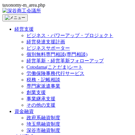
taxonomy-m_area.php
経営支援
ビジネス・パワーアップ・プロジェクト
経営発達支援計画
ビジネスサポーター
個別無料専門相談(専門相談)
経営革新・経営革新フォローアップ
Cotodama(ことだま)シート
労働保険事務代行サービス
税務・記帳相談
専門家派遣事業
創業支援
事業継承支援
その他の支援
資金融資
政府系融資制度
埼玉県融資制度
深谷市融資制度