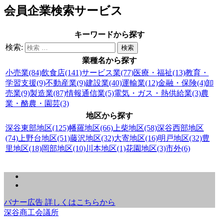
会員企業検索サービス
キーワードから探す
検索:
業種名から探す
小売業(84)
飲食店(141)
サービス業(77)
医療・福祉(13)
教育・
学習支援(9)
不動産業(9)
建設業(40)
運輸業(12)
金融・保険(4)
卸
売業(9)
製造業(87)
情報通信業(5)
電気・ガス・熱供給業(3)
農
業・酪農・園芸(3)
地区から探す
深谷東部地区(125)
幡羅地区(66)
上柴地区(58)
深谷西部地区
(74)
上野台地区(51)
藤沢地区(32)
大寄地区(16)
明戸地区(32)
豊
里地区(18)
岡部地区(10)
川本地区(1)
花園地区(3)
市外(6)
バナー広告 詳しくはこちらから
深谷商工会議所