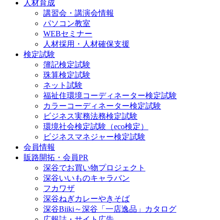
人材育成
講習会・講演会情報
パソコン教室
WEBセミナー
人材採用・人材確保支援
検定試験
簿記検定試験
珠算検定試験
ネット試験
福祉住環境コーディネーター検定試験
カラーコーディネーター検定試験
ビジネス実務法務検定試験
環境社会検定試験（eco検定）
ビジネスマネジャー検定試験
会員情報
販路開拓・会員PR
深谷でお買い物プロジェクト
深谷いいものキャラバン
フカワザ
深谷ねぎカレーやきそば
深谷Biiki～深谷「一店逸品」カタログ
広報誌・サイト広告